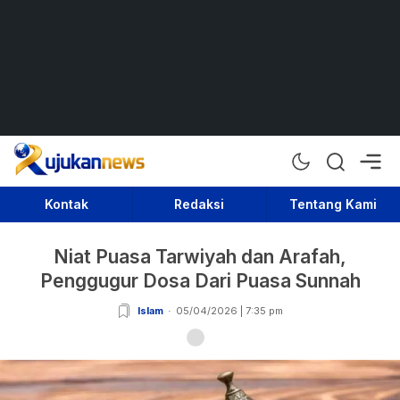
Rujukan News
Satu Rujukan Sejuta Informasi
Kontak
Redaksi
Tentang Kami
Niat Puasa Tarwiyah dan Arafah,
Penggugur Dosa Dari Puasa Sunnah
Islam
05/04/2026 | 7:35 pm