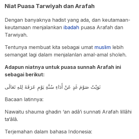
Niat Puasa Tarwiyah dan Arafah
Dengan banyaknya hadist yang ada, dan keutamaan-
keutamaan menjalankan
ibadah
puasa Arafah dan
Tarwiyah.
Tentunya membuat kita sebagai umat
muslim
lebih
semangat lagi dalam menjalanlan amal-amal sholeh.
Adapun niatnya untuk puasa sunnah Arafah ini
sebagai berikut:
نَوَيْتُ صَوْمَ غَدٍ عَنْ أَدَاءِ سُنَّةِ يَوْمِ عَرَفَةَ لِلهِ تَعَالَى
Bacaan latinnya:
Nawaitu shauma ghadin ‘an adâ’i sunnati Arafah lillâhi
ta‘âlâ.
Terjemahan dalam bahasa Indonesia: