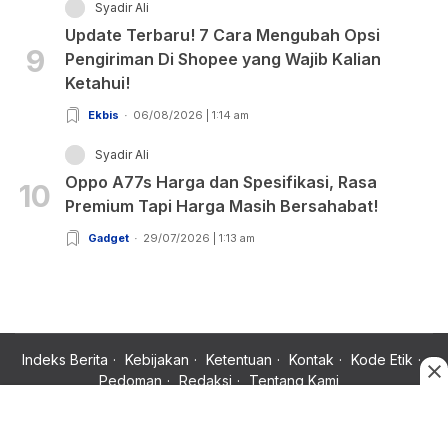
Syadir Ali
Update Terbaru! 7 Cara Mengubah Opsi
9
Pengiriman Di Shopee yang Wajib Kalian
Ketahui!
Ekbis
06/08/2026 | 1:14 am
Syadir Ali
Oppo A77s Harga dan Spesifikasi, Rasa
10
Premium Tapi Harga Masih Bersahabat!
Gadget
29/07/2026 | 1:13 am
Indeks Berita
Kebijakan
Ketentuan
Kontak
Kode Etik
Pedoman
Redaksi
Tentang Kami
Copyright © 2024 Rujukan News, Satu Rujukan Sejuta Informasi.