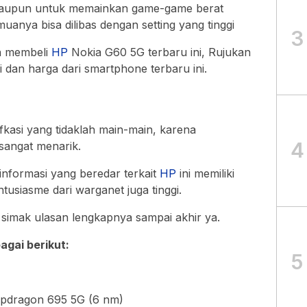
 ataupun untuk memainkan game-game berat
uanya bisa dilibas dengan setting yang tinggi
3
in membeli
HP
Nokia G60 5G terbaru ini, Rujukan
dan harga dari smartphone terbaru ini.
ifkasi yang tidaklah main-main, karena
4
sangat menarik.
nformasi yang beredar terkait
HP
ini memiliki
antusiasme dari warganet juga tinggi.
 simak ulasan lengkapnya sampai akhir ya.
gai berikut:
5
pdragon 695 5G (6 nm)