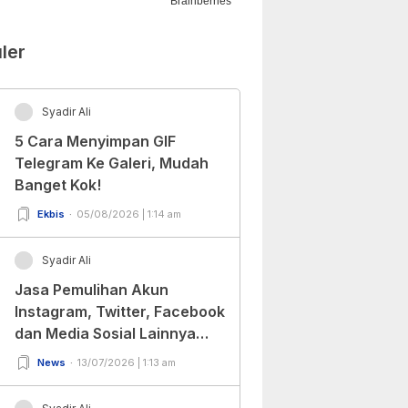
ler
Syadir Ali
5 Cara Menyimpan GIF
Telegram Ke Galeri, Mudah
Banget Kok!
Ekbis
05/08/2026 | 1:14 am
Syadir Ali
Jasa Pemulihan Akun
Instagram, Twitter, Facebook
dan Media Sosial Lainnya
(Update Terbaru 2022)
News
13/07/2026 | 1:13 am