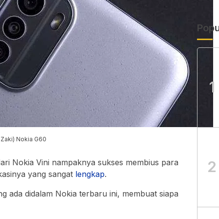
Popu
1
 Zaki) Nokia G60
ari Nokia Vini nampaknya sukses membius para
2
ikasinya yang sangat
lengkap
.
ang ada didalam Nokia terbaru ini, membuat siapa