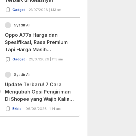
Gadget
21/07/2026 | 1:13 am
Syadir Ali
Oppo A77s Harga dan
Spesifikasi, Rasa Premium
Tapi Harga Masih
Bersahabat!
Gadget
29/07/2026 | 1:13 am
Syadir Ali
Update Terbaru! 7 Cara
0
Mengubah Opsi Pengiriman
Di Shopee yang Wajib Kalian
Ketahui!
Ekbis
06/08/2026 | 1:14 am