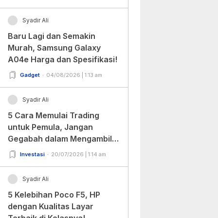
Syadir Ali
Baru Lagi dan Semakin
Murah, Samsung Galaxy
A04e Harga dan Spesifikasi!
Gadget
04/08/2026 | 1:13 am
Syadir Ali
5 Cara Memulai Trading
untuk Pemula, Jangan
Gegabah dalam Mengambil
Keputusan!
Investasi
20/07/2026 | 1:14 am
Syadir Ali
5 Kelebihan Poco F5, HP
dengan Kualitas Layar
Terbaik di Kelasnya!