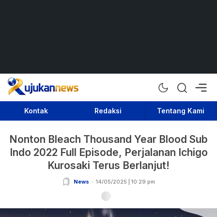
Rujukan News
Satu Rujukan Sejuta Informasi
Kontak
Redaksi
Tentang Kami
Nonton Bleach Thousand Year Blood Sub
Indo 2022 Full Episode, Perjalanan Ichigo
Kurosaki Terus Berlanjut!
News
14/05/2025 | 10:29 pm