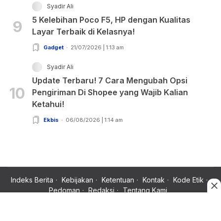
Syadir Ali
5 Kelebihan Poco F5, HP dengan Kualitas
9
Layar Terbaik di Kelasnya!
Gadget
21/07/2026 | 1:13 am
Syadir Ali
Update Terbaru! 7 Cara Mengubah Opsi
10
Pengiriman Di Shopee yang Wajib Kalian
Ketahui!
Ekbis
06/08/2026 | 1:14 am
Indeks Berita
Kebijakan
Ketentuan
Kontak
Kode Etik
Pedoman
Redaksi
Tentang Kami
Copyright © 2024 Rujukan News, Satu Rujukan Sejuta Informasi.