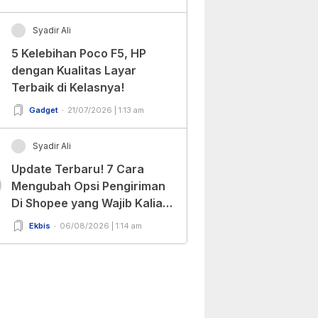
Syadir Ali
5 Kelebihan Poco F5, HP
dengan Kualitas Layar
Terbaik di Kelasnya!
Gadget
21/07/2026 | 1:13 am
Syadir Ali
Update Terbaru! 7 Cara
0
Mengubah Opsi Pengiriman
Di Shopee yang Wajib Kalian
Ketahui!
Ekbis
06/08/2026 | 1:14 am