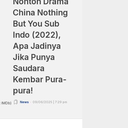
Nonton Drama
China Nothing
But You Sub
Indo (2022),
Apa Jadinya
Jika Punya
Saudara
Kembar Pura-
pura!
News
09/06/2025 | 7:29 pm
: IMDb)