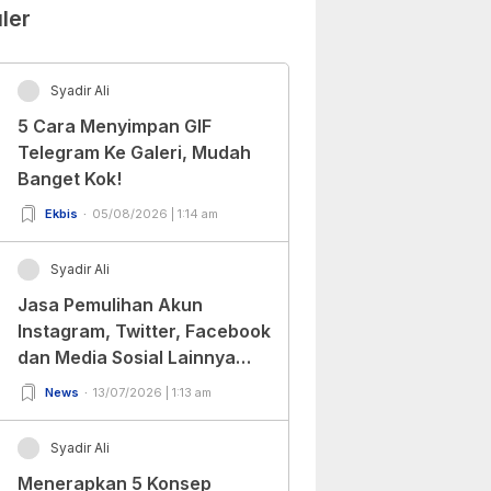
ler
Syadir Ali
5 Cara Menyimpan GIF
Telegram Ke Galeri, Mudah
Banget Kok!
Ekbis
05/08/2026 | 1:14 am
Syadir Ali
Jasa Pemulihan Akun
Instagram, Twitter, Facebook
dan Media Sosial Lainnya
(Update Terbaru 2022)
News
13/07/2026 | 1:13 am
Syadir Ali
Menerapkan 5 Konsep