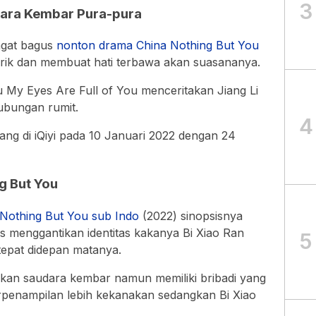
3
dara Kembar Pura-pura
ngat bagus
nonton drama China Nothing But You
rik dan membuat hati terbawa akan suasananya.
 My Eyes Are Full of You menceritakan Jiang Li
hubungan rumit.
4
ng di iQiyi pada 10 Januari 2022 dengan 24
g But You
Nothing But You sub Indo
(2022) sinopsisnya
us menggantikan identitas kakanya Bi Xiao Ran
5
tepat didepan matanya.
pakan saudara kembar namun memiliki bribadi yang
berpenampilan lebih kekanakan sedangkan Bi Xiao