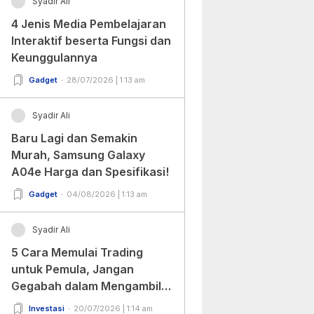
Syadir Ali
4 Jenis Media Pembelajaran
Interaktif beserta Fungsi dan
Keunggulannya
Gadget
28/07/2026 | 1:13 am
Syadir Ali
Baru Lagi dan Semakin
Murah, Samsung Galaxy
A04e Harga dan Spesifikasi!
Gadget
04/08/2026 | 1:13 am
Syadir Ali
5 Cara Memulai Trading
untuk Pemula, Jangan
Gegabah dalam Mengambil
Keputusan!
Investasi
20/07/2026 | 1:14 am