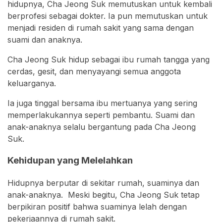
hidupnya, Cha Jeong Suk memutuskan untuk kembali
berprofesi sebagai dokter. Ia pun memutuskan untuk
menjadi residen di rumah sakit yang sama dengan
suami dan anaknya.
Cha Jeong Suk hidup sebagai ibu rumah tangga yang
cerdas, gesit, dan menyayangi semua anggota
keluarganya.
Ia juga tinggal bersama ibu mertuanya yang sering
memperlakukannya seperti pembantu. Suami dan
anak-anaknya selalu bergantung pada Cha Jeong
Suk.
Kehidupan yang Melelahkan
Hidupnya berputar di sekitar rumah, suaminya dan
anak-anaknya. Meski begitu, Cha Jeong Suk tetap
berpikiran positif bahwa suaminya lelah dengan
pekerjaannya di rumah sakit.