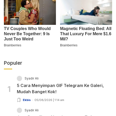
Populer
Syadir Ali
5 Cara Menyimpan GIF Telegram Ke Galeri,
1
Mudah Banget Kok!
Ekbis
05/08/2026 | 1:14 am
Syadir Ali