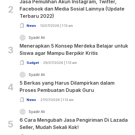
Jasa Pemulihan Akun Instagram, Twitter,
2
Facebook dan Media Sosial Lainnya (Update
Terbaru 2022)
News
13/07/2026 | 1:13 am
Syadir Ali
Menerapkan 5 Konsep Merdeka Belajar untuk
3
Siswa agar Mampu Berpikir Kritis
Gadget
29/07/2026 | 1:13 am
Syadir Ali
5 Berkas yang Harus Dilampirkan dalam
4
Proses Pembuatan Dupak Guru
News
27/07/2026 | 1:13 am
Syadir Ali
6 Cara Mengubah Jasa Pengiriman Di Lazada
5
Seller, Mudah Sekali Kok!