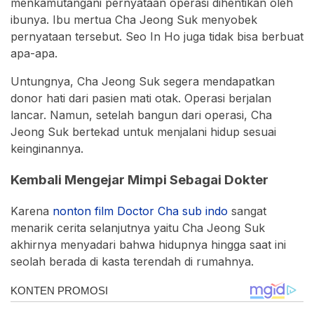
menkamutangani pernyataan operasi dihentikan oleh
ibunya. Ibu mertua Cha Jeong Suk menyobek
pernyataan tersebut. Seo In Ho juga tidak bisa berbuat
apa-apa.
Untungnya, Cha Jeong Suk segera mendapatkan
donor hati dari pasien mati otak. Operasi berjalan
lancar. Namun, setelah bangun dari operasi, Cha
Jeong Suk bertekad untuk menjalani hidup sesuai
keinginannya.
Kembali Mengejar Mimpi Sebagai Dokter
Karena
nonton film Doctor Cha sub indo
sangat
menarik cerita selanjutnya yaitu Cha Jeong Suk
akhirnya menyadari bahwa hidupnya hingga saat ini
seolah berada di kasta terendah di rumahnya.