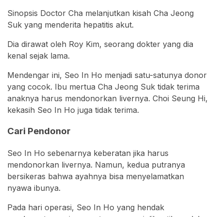
Sinopsis Doctor Cha melanjutkan kisah Cha Jeong
Suk yang menderita hepatitis akut.
Dia dirawat oleh Roy Kim, seorang dokter yang dia
kenal sejak lama.
Mendengar ini, Seo In Ho menjadi satu-satunya donor
yang cocok. Ibu mertua Cha Jeong Suk tidak terima
anaknya harus mendonorkan livernya. Choi Seung Hi,
kekasih Seo In Ho juga tidak terima.
Cari Pendonor
Seo In Ho sebenarnya keberatan jika harus
mendonorkan livernya. Namun, kedua putranya
bersikeras bahwa ayahnya bisa menyelamatkan
nyawa ibunya.
Pada hari operasi, Seo In Ho yang hendak