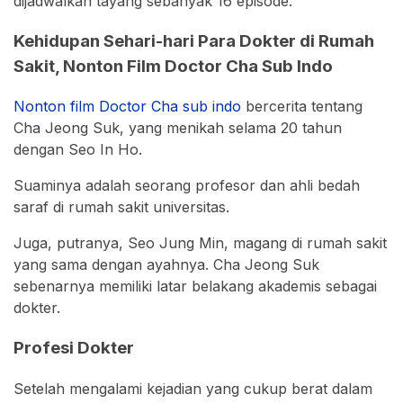
dijadwalkan tayang sebanyak 16 episode.
Kehidupan Sehari-hari Para Dokter di Rumah
Sakit, Nonton Film Doctor Cha Sub Indo
Nonton film Doctor Cha sub indo
bercerita tentang
Cha Jeong Suk, yang menikah selama 20 tahun
dengan Seo In Ho.
Suaminya adalah seorang profesor dan ahli bedah
saraf di rumah sakit universitas.
Juga, putranya, Seo Jung Min, magang di rumah sakit
yang sama dengan ayahnya. Cha Jeong Suk
sebenarnya memiliki latar belakang akademis sebagai
dokter.
Profesi Dokter
Setelah mengalami kejadian yang cukup berat dalam