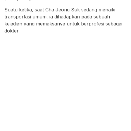
Suatu ketika, saat Cha Jeong Suk sedang menaiki
transportasi umum, ia dihadapkan pada sebuah
kejadian yang memaksanya untuk berprofesi sebagai
dokter.