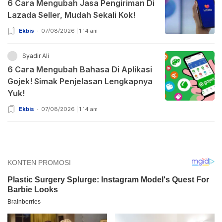
6 Cara Mengubah Jasa Pengiriman Di
Lazada Seller, Mudah Sekali Kok!
Ekbis
07/08/2026 | 1:14 am
Syadir Ali
6 Cara Mengubah Bahasa Di Aplikasi
Gojek! Simak Penjelasan Lengkapnya
Yuk!
Ekbis
07/08/2026 | 1:14 am