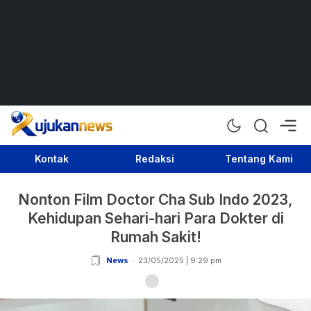
Rujukan News
Satu Rujukan Sejuta Informasi
Kontak
Redaksi
Tentang Kami
Nonton Film Doctor Cha Sub Indo 2023,
Kehidupan Sehari-hari Para Dokter di
Rumah Sakit!
News
23/05/2025 | 9:29 pm