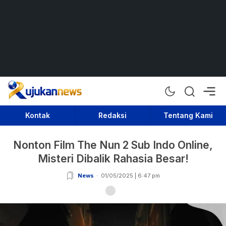
Rujukan News
Satu Rujukan Sejuta Informasi
Kontak
Redaksi
Tentang Kami
Nonton Film The Nun 2 Sub Indo Online,
Misteri Dibalik Rahasia Besar!
News
01/05/2025 | 6:47 pm