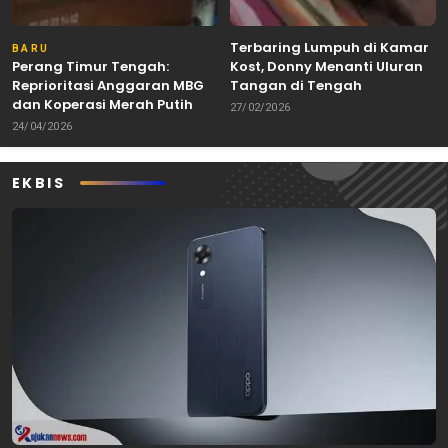
Terbaring Lumpuh di Kamar
BARU
Perang Timur Tengah:
Kost, Donny Menanti Uluran
Reprioritasi Anggaran MBG
Tangan di Tengah
dan Koperasi Merah Putih
Keterbatasan
27/02/2026
24/04/2026
EKBIS