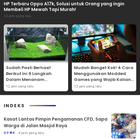
HP Terbaru Oppo A17k, Solusi untuk Orang yang ingin
Membeli HP Mewah Tapi Murah!
12 jam yang lalu
Sudah Pasti Berhasi!
Mudah Banget Kok! 4 Cara
Berikut Ini 9 Langkah
Menggunakan Modded
Dalam Menanam
Games yang Wajib Kalian
Tanaman Carpet Seed Di
Coba Sendiri!
12 jam yang lalu
12 jam yang lalu
Aquascape!
INDEKS
Kasat Lantas Pimpin Pengamanan CFD, Sapa
Warga di Jalan Masjid Raya
4 jam yang lalu
GOWA