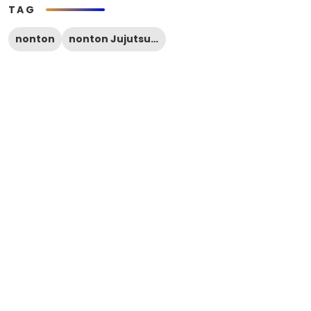
TAG
nonton
nonton Jujutsu Kaisen season 2 episode 9