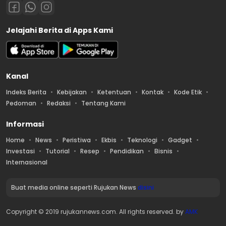
Jelajahi Berita di Apps Kami
Kanal
Indeks Berita
Kebijakan
Ketentuan
Kontak
Kode Etik
Pedoman
Redaksi
Tentang Kami
Informasi
Home
News
Peristiwa
Ekbis
Teknologi
Gadget
Investasi
Tutorial
Resep
Pendidikan
Bisnis
Internasional
Buat media online seperti Rujukan News
disini
Copyright © 2019 rujukannews.com. All rights reserved. by
AMK