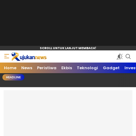
Home
News
Peristiwa
Ekbis
Teknologi
Gadget
Inves
HEADLINE