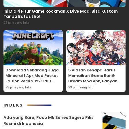
Ini Dia 4 Fitur Game Rockman X Dive Mod, Bisa Kustom
Tanpa Batas Lho!
23 jam yang lalu
Download Sekarang Juga,
5 Alasan Kenapa Harus
Minecraft Apk Mod Pocket
Memaikan Game BanG
Edition Versi 2022! Lalu
Dream Mod Apk, Banyak
Nikmati 5 Fitur
Karakter Uniknya Lho!
23 jam yang lalu
23 jam yang lalu
Menariknya!
INDEKS
Ada yang Baru, Poco M5 Series Segera Rilis
Resmi di Indonesia