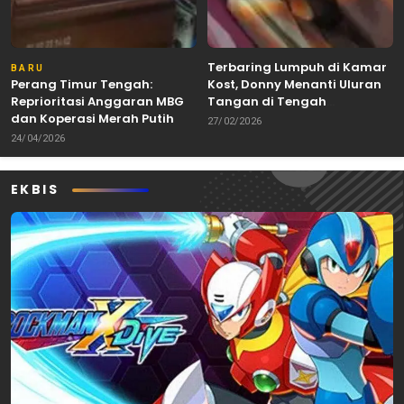
Terbaring Lumpuh di Kamar
BARU
Perang Timur Tengah:
Kost, Donny Menanti Uluran
Reprioritasi Anggaran MBG
Tangan di Tengah
dan Koperasi Merah Putih
Keterbatasan
27/02/2026
24/04/2026
EKBIS