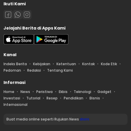
Ikuti Kami
Jelajahi Berita di Apps Kami
Kanal
Indeks Berita
Kebijakan
Ketentuan
Kontak
Kode Etik
Pedoman
Redaksi
Tentang Kami
Informasi
Home
News
Peristiwa
Ekbis
Teknologi
Gadget
Investasi
Tutorial
Resep
Pendidikan
Bisnis
Internasional
Buat media online seperti Rujukan News
disini