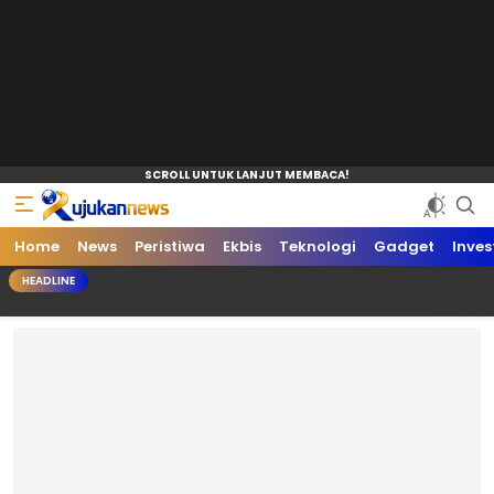
Home
News
Peristiwa
Ekbis
Teknologi
Gadget
Inves
HEADLINE