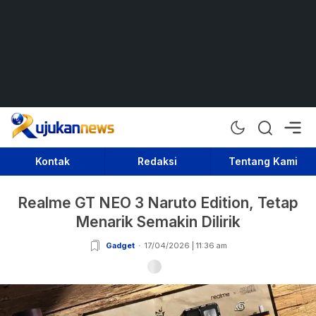
Rujukan News
Satu Rujukan Sejuta Informasi
Kontak
Redaksi
Tentang Kami
Realme GT NEO 3 Naruto Edition, Tetap
Menarik Semakin Dilirik
Gadget
17/04/2026 | 11:36 am