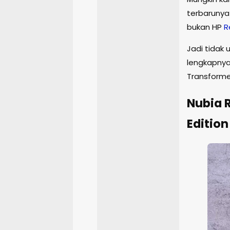
terbarunya 
bukan HP
R
Jadi tidak
lengkapnya 
Transformer
Nubia 
Editio