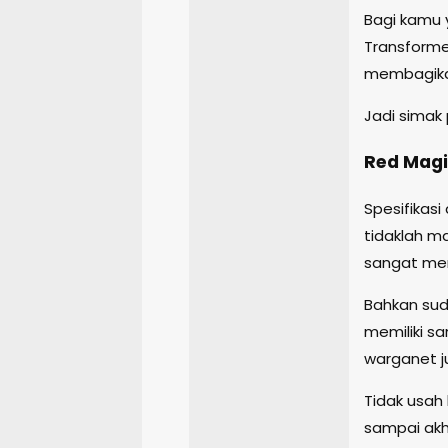
Bagi kamu 
Transformer
membagikan
Jadi simak 
Red Magi
Spesifikasi
tidaklah m
sangat men
Bahkan sud
memiliki sa
warganet ju
Tidak usah
sampai akhi