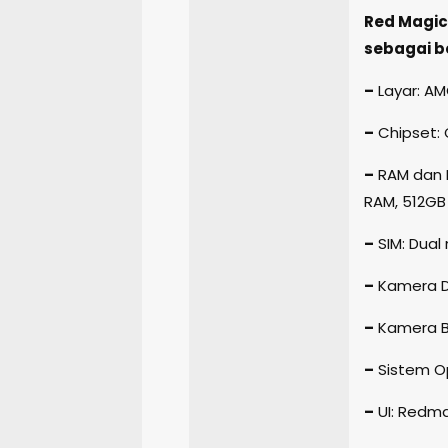
Red Magic
sebagai be
–
Layar: AMO
–
Chipset:
–
RAM dan P
RAM, 512GB
–
SIM: Dual 
–
Kamera D
–
Kamera Be
–
Sistem Op
–
UI: Redma