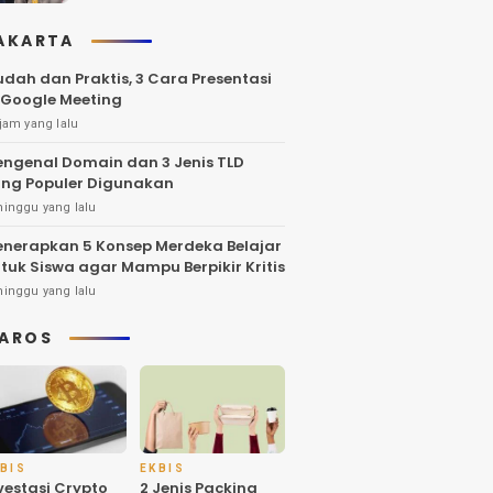
AKARTA
dah dan Praktis, 3 Cara Presentasi
 Google Meeting
jam yang lalu
ngenal Domain dan 3 Jenis TLD
ng Populer Digunakan
minggu yang lalu
nerapkan 5 Konsep Merdeka Belajar
tuk Siswa agar Mampu Berpikir Kritis
minggu yang lalu
AROS
BIS
EKBIS
vestasi Crypto
2 Jenis Packing