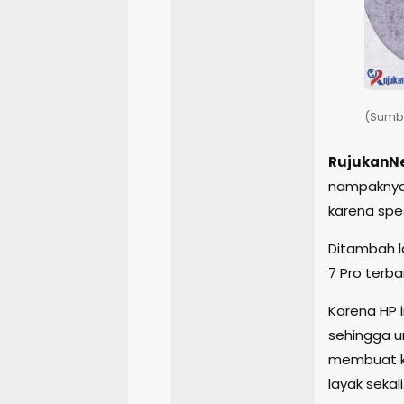
(Sumbe
RujukanN
nampaknya 
karena spe
Ditambah l
7 Pro terba
Karena HP i
sehingga u
membuat ko
layak sekali