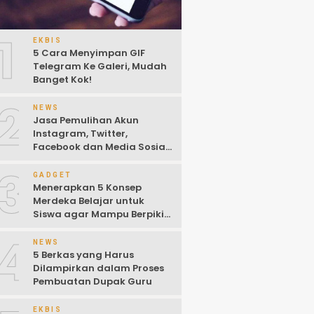
1
EKBIS
5 Cara Menyimpan GIF
Telegram Ke Galeri, Mudah
Banget Kok!
2
NEWS
Jasa Pemulihan Akun
Instagram, Twitter,
Facebook dan Media Sosial
Lainnya (Update Terbaru
3
2022)
GADGET
Menerapkan 5 Konsep
Merdeka Belajar untuk
Siswa agar Mampu Berpikir
Kritis
4
NEWS
5 Berkas yang Harus
Dilampirkan dalam Proses
Pembuatan Dupak Guru
EKBIS