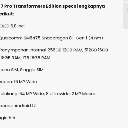
 7 Pro Transformers Edition specs lengkapnya
rikut:
LED 6.8 inci
 Qualcomm SM8475 Snapdragon 8+ Gen 1 (4 nm)
enyimpanan Internal: 256GB 12GB RAM, 512GB 16GB
 18GB RAM, 1TB 18GB RAM
nano SIM, Singgle SIM
epan: 16 MP Wide
lakang: 64 MP Wide, 8 Ultrawide, 2 MP Macro
erasi: Android 12
gic 5.5