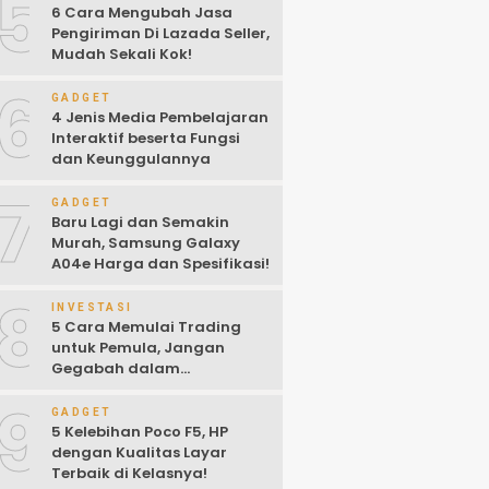
5
6 Cara Mengubah Jasa
Pengiriman Di Lazada Seller,
Mudah Sekali Kok!
6
GADGET
4 Jenis Media Pembelajaran
Interaktif beserta Fungsi
dan Keunggulannya
7
GADGET
Baru Lagi dan Semakin
Murah, Samsung Galaxy
A04e Harga dan Spesifikasi!
8
INVESTASI
5 Cara Memulai Trading
untuk Pemula, Jangan
Gegabah dalam
Mengambil Keputusan!
9
GADGET
5 Kelebihan Poco F5, HP
dengan Kualitas Layar
Terbaik di Kelasnya!