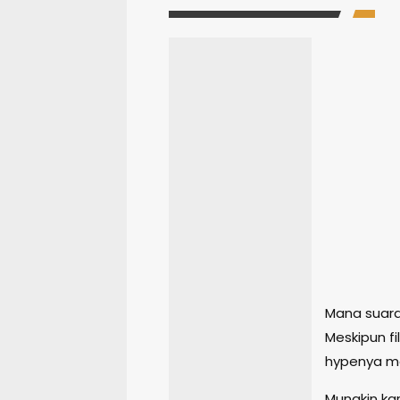
Mana suara
Meskipun f
hypenya ma
Mungkin ka