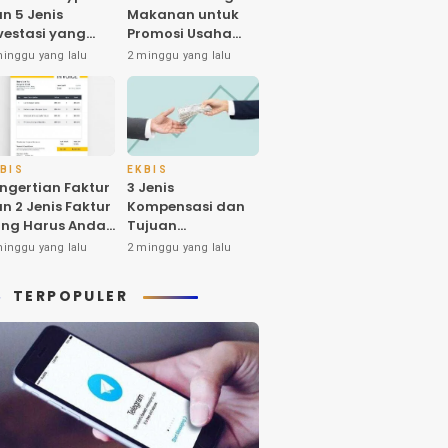
n 5 Jenis
Makanan untuk
vestasi yang
Promosi Usaha
nyak Diminati
dan Higienitas
minggu yang lalu
2 minggu yang lalu
eh Investornya
Produk
 Indonesia
BIS
EKBIS
ngertian Faktur
3 Jenis
n 2 Jenis Faktur
Kompensasi dan
ng Harus Anda
Tujuan
tahui
Pemberiannya
minggu yang lalu
2 minggu yang lalu
yang Harus Anda
Ketahui
TERPOPULER