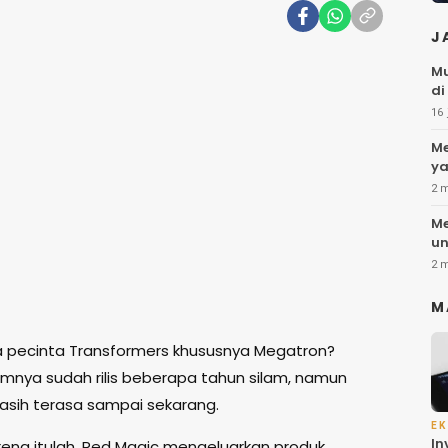
J
Mu
di
16 
Me
ya
2 
Me
un
2 
M
 pecinta Transformers khususnya Megatron?
ilmnya sudah rilis beberapa tahun silam, namun
sih terasa sampai sekarang.
EK
In
rena itulah, Red Magic mengeluarkan produk