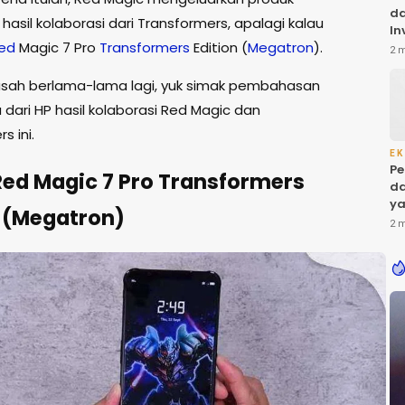
da
hasil kolaborasi dari Transformers, apalagi kalau
In
ed
Magic 7 Pro
Transformers
Edition (
Megatron
).
Ba
2 
ol
di
 usah berlama-lama lagi, yuk simak pembahasan
dari HP hasil kolaborasi Red Magic dan
s ini.
EK
Pe
Red Magic 7 Pro Transformers
da
ya
n (Megatron)
Ke
2 