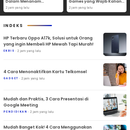
Dalam Menanam
Games yang Wajib Kalian
Tanaman Carpet Seed Di
Coba Sendiri!
2 jam yang lalu
2 jam yang lalu
Aquascape!
INDEKS
HP Terbaru Oppo A17k, Solusi untuk Orang
yang ingin Membeli HP Mewah Tapi Murah!
2 jam yang lalu
EKBIS
4 Cara Menonaktifkan Kartu Telkomsel
2 jam yang lalu
GADGET
Mudah dan Praktis, 3 Cara Presentasi di
Google Meeting
2 jam yang lalu
PENDIDIKAN
Mudah Banget Kok! 4 Cara Menggunakan