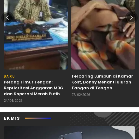
Terbaring Lumpuh di Kamar
BARU
Perang Timur Tengah:
Kost, Donny Menanti Uluran
Reprioritasi Anggaran MBG
Tangan di Tengah
dan Koperasi Merah Putih
Keterbatasan
27/02/2026
24/04/2026
EKBIS