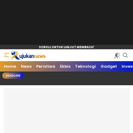
Home
News
Peristiwa
Ekbis
Teknologi
Gadget
Inves
HEADLINE