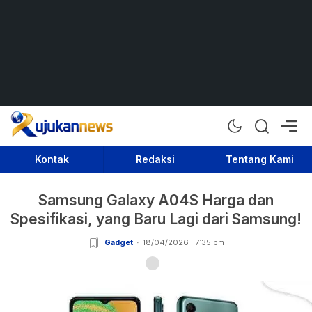
Rujukan News
Satu Rujukan Sejuta Informasi
Kontak
Redaksi
Tentang Kami
Samsung Galaxy A04S Harga dan
Spesifikasi, yang Baru Lagi dari Samsung!
Gadget
18/04/2026 | 7:35 pm