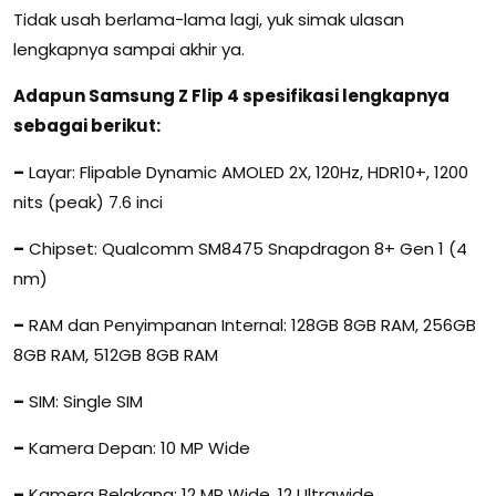
Tidak usah berlama-lama lagi, yuk simak ulasan
lengkapnya sampai akhir ya.
Adapun Samsung Z Flip 4 spesifikasi lengkapnya
sebagai berikut:
–
Layar: Flipable Dynamic AMOLED 2X, 120Hz, HDR10+, 1200
nits (peak) 7.6 inci
–
Chipset: Qualcomm SM8475 Snapdragon 8+ Gen 1 (4
nm)
–
RAM dan Penyimpanan Internal: 128GB 8GB RAM, 256GB
8GB RAM, 512GB 8GB RAM
–
SIM: Single SIM
–
Kamera Depan: 10 MP Wide
–
Kamera Belakang: 12 MP Wide, 12 Ultrawide