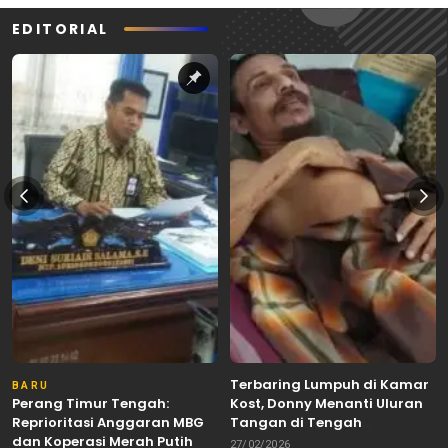
EDITORIAL
Terbaring Lumpuh di Kamar
BARU
Perang Timur Tengah:
Kost, Donny Menanti Uluran
Reprioritasi Anggaran MBG
Tangan di Tengah
dan Koperasi Merah Putih
Keterbatasan
27/02/2026