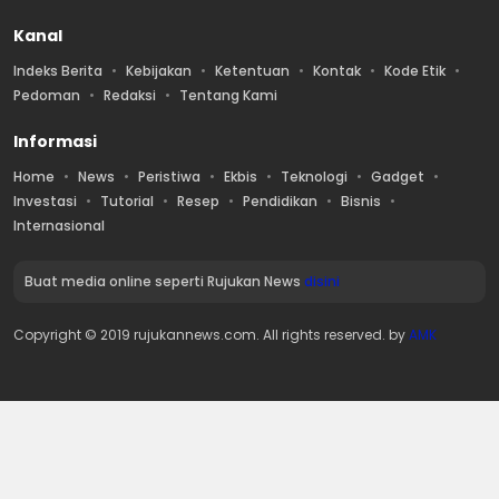
Kanal
Indeks Berita
Kebijakan
Ketentuan
Kontak
Kode Etik
Pedoman
Redaksi
Tentang Kami
Informasi
Home
News
Peristiwa
Ekbis
Teknologi
Gadget
Investasi
Tutorial
Resep
Pendidikan
Bisnis
Internasional
Buat media online seperti Rujukan News
disini
Copyright © 2019 rujukannews.com. All rights reserved. by
AMK