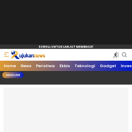
Home
News
Peristiwa
Ekbis
Teknologi
Gadget
Inves
HEADLINE