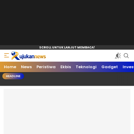
Home
News
Peristiwa
Ekbis
Teknologi
Gadget
Inves
HEADLINE