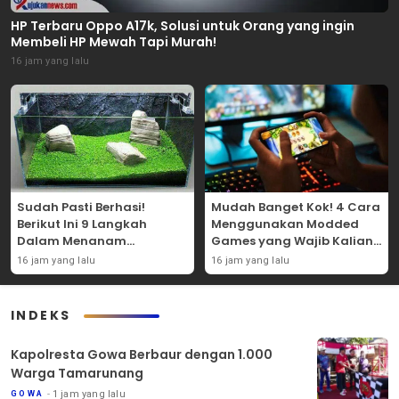
HP Terbaru Oppo A17k, Solusi untuk Orang yang ingin
Membeli HP Mewah Tapi Murah!
16 jam yang lalu
Sudah Pasti Berhasi!
Mudah Banget Kok! 4 Cara
Berikut Ini 9 Langkah
Menggunakan Modded
Dalam Menanam
Games yang Wajib Kalian
Tanaman Carpet Seed Di
Coba Sendiri!
16 jam yang lalu
16 jam yang lalu
Aquascape!
INDEKS
Kapolresta Gowa Berbaur dengan 1.000
Warga Tamarunang
1 jam yang lalu
GOWA