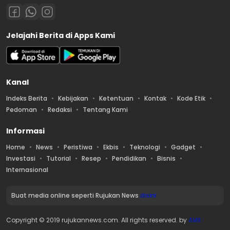
Jelajahi Berita di Apps Kami
Kanal
Indeks Berita
Kebijakan
Ketentuan
Kontak
Kode Etik
Pedoman
Redaksi
Tentang Kami
Informasi
Home
News
Peristiwa
Ekbis
Teknologi
Gadget
Investasi
Tutorial
Resep
Pendidikan
Bisnis
Internasional
Buat media online seperti Rujukan News
disini
Copyright © 2019 rujukannews.com. All rights reserved. by
AMK