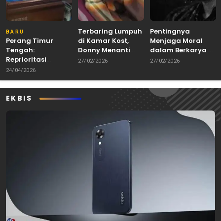
Terbaring Lumpuh
Pentingnya
BARU
Perang Timur
di Kamar Kost,
Menjaga Moral
Tengah:
Donny Menanti
dalam Berkarya di
Reprioritasi
Uluran Tangan di
Era Digital
27/02/2026
27/02/2026
Anggaran MBG
Tengah
24/04/2026
dan Koperasi
Keterbatasan
Merah Putih
EKBIS