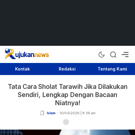
Rujukan News
Satu Rujukan Sejuta Informasi
Kontak
Redaksi
Tentang Kami
Tata Cara Sholat Tarawih Jika Dilakukan
Sendiri, Lengkap Dengan Bacaan
Niatnya!
Islam
10/04/2026 | 8:36 am