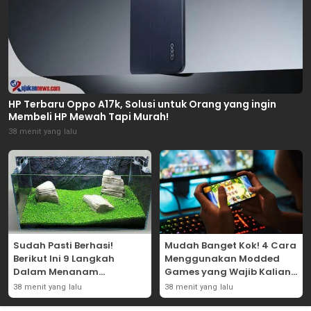
HP Terbaru Oppo A17k, Solusi untuk Orang yang ingin
Membeli HP Mewah Tapi Murah!
38 menit yang lalu
Sudah Pasti Berhasi!
Mudah Banget Kok! 4 Cara
Berikut Ini 9 Langkah
Menggunakan Modded
Dalam Menanam
Games yang Wajib Kalian
Tanaman Carpet Seed Di
Coba Sendiri!
38 menit yang lalu
38 menit yang lalu
Aquascape!