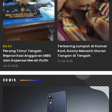
Terbaring Lumpuh di Kamar
BARU
Perang Timur Tengah:
Kost, Donny Menanti Uluran
Reprioritasi Anggaran MBG
Tangan di Tengah
dan Koperasi Merah Putih
Keterbatasan
27/02/2026
24/04/2026
EKBIS