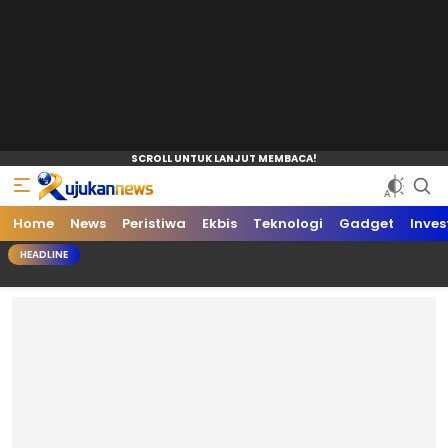
Home
News
Peristiwa
Ekbis
Teknologi
Gadget
Inves
HEADLINE