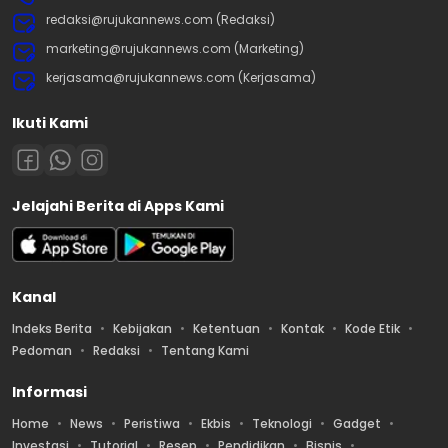
redaksi@rujukannews.com (Redaksi)
marketing@rujukannews.com (Marketing)
kerjasama@rujukannews.com (Kerjasama)
Ikuti Kami
Jelajahi Berita di Apps Kami
Kanal
Indeks Berita
Kebijakan
Ketentuan
Kontak
Kode Etik
Pedoman
Redaksi
Tentang Kami
Informasi
Home
News
Peristiwa
Ekbis
Teknologi
Gadget
Investasi
Tutorial
Resep
Pendidikan
Bisnis