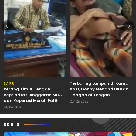
Terbaring Lumpuh di Kamar
BARU
Perang Timur Tengah:
Kost, Donny Menanti Uluran
Reprioritasi Anggaran MBG
Tangan di Tengah
dan Koperasi Merah Putih
Keterbatasan
27/02/2026
24/04/2026
EKBIS