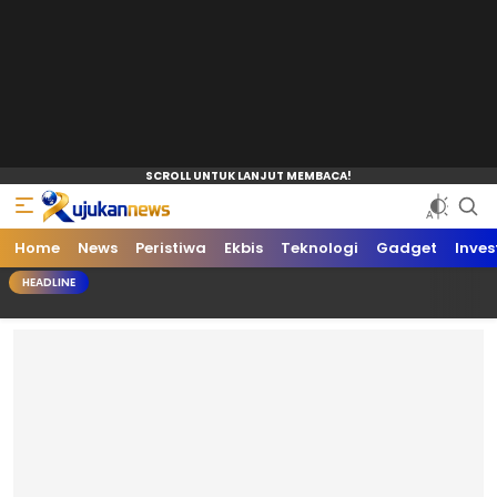
Home
News
Peristiwa
Ekbis
Teknologi
Gadget
Inves
HEADLINE