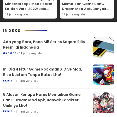
Minecraft Apk Mod Pocket
Memaikan Game BanG
Edition Versi 2022! Lalu
Dream Mod Apk, Banyak
Nikmati 5 Fitur
Karakter Uniknya Lho!
11 jam yang lalu
11 jam yang lalu
Menariknya!
INDEKS
Ada yang Baru, Poco M5 Series Segera Rilis
Resmi di Indonesia
11 jam yang lalu
GADGET
Ini Dia 4 Fitur Game Rockman X Dive Mod,
Bisa Kustom Tanpa Batas Lho!
11 jam yang lalu
EKBIS
5 Alasan Kenapa Harus Memaikan Game
BanG Dream Mod Apk, Banyak Karakter
Uniknya Lho!
11 jam yang lalu
EKBIS