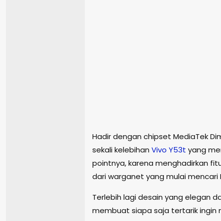
Hadir dengan chipset MediaTek Di
sekali kelebihan
Vivo
Y53t
yang mem
pointnya, karena menghadirkan fit
dari warganet yang mulai mencari HP
Terlebih lagi desain yang elegan 
membuat siapa saja tertarik ingin 