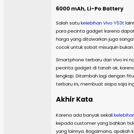
6000 mAh, Li-Po Battery
Salah satu
kelebihan
Vivo
Y53t
lai
para pecinta gadget karena dapat
harga yang ditawarkan juga sanga
cocok untuk sobat misuquin bukan.
Smartphone terbaru dari Vivo ini
pecinta gadget di tanah air, karen
lengkap. Ditambah lagi dengan fitu
terbaru ini, membuat siapa saja in
Akhir Kata
Karena ada banyak sekali
kelebiha
kepada customer yang bahkan tida
yang lainnya. Bagaimana, apakah 