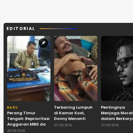
EDITORIAL
Terbaring Lumpuh
Pentingnya
BARU
Perang Timur
di Kamar Kost,
Menjaga Moral
Tengah: Reprioritasi
Donny Menanti
dalam Berkary
Anggaran MBG dan
Uluran Tangan di
Era Digital
27/02/2026
27/02/2026
Koperasi Merah
Tengah
24/04/2026