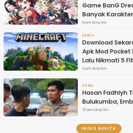
Game BanG Dre
Banyak Karakter
6 jam yang lalu
EKBIS
Download Sekara
Apk Mod Pocket E
Lalu Nikmati 5 F
6 jam yang lalu
GOWA
Hasan Fadhlyh T
Bulukumba, Em
23 jam yang lalu
INDEX BERITA