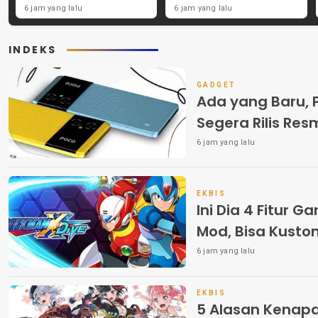
2022! Lalu Nikmati 5 Fitur
Karakter Uniknya Lho!
6 jam yang lalu
6 jam yang lalu
Menariknya!
INDEKS
GADGET
Ada yang Baru, 
Segera Rilis Res
6 jam yang lalu
EKBIS
Ini Dia 4 Fitur 
Mod, Bisa Kusto
6 jam yang lalu
EKBIS
5 Alasan Kenap