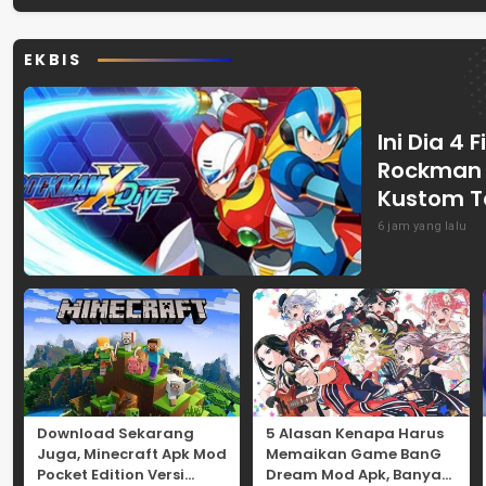
Putih
Keterbatasan
EKBIS
Ini Dia 4 
Rockman X
Kustom T
6 jam yang lalu
Download Sekarang
5 Alasan Kenapa Harus
Juga, Minecraft Apk Mod
Memaikan Game BanG
Pocket Edition Versi
Dream Mod Apk, Banyak