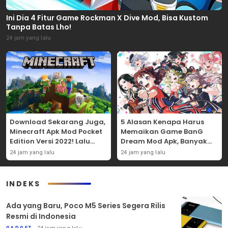
Ini Dia 4 Fitur Game Rockman X Dive Mod, Bisa Kustom
Tanpa Batas Lho!
24 jam yang lalu
Download Sekarang Juga,
5 Alasan Kenapa Harus
Minecraft Apk Mod Pocket
Memaikan Game BanG
Edition Versi 2022! Lalu
Dream Mod Apk, Banyak
Nikmati 5 Fitur
Karakter Uniknya Lho!
24 jam yang lalu
24 jam yang lalu
Menariknya!
INDEKS
Ada yang Baru, Poco M5 Series Segera Rilis
Resmi di Indonesia