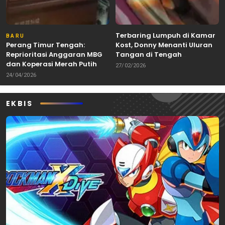
Terbaring Lumpuh di Kamar
BARU
Perang Timur Tengah:
Kost, Donny Menanti Uluran
Reprioritasi Anggaran MBG
Tangan di Tengah
dan Koperasi Merah Putih
Keterbatasan
27/02/2026
24/04/2026
EKBIS