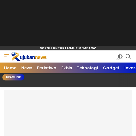
Home
News
Peristiwa
Ekbis
Teknologi
Gadget
Inves
HEADLINE