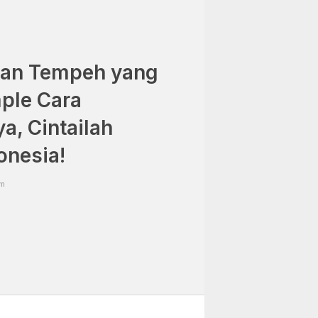
han Tempeh yang
ple Cara
, Cintailah
onesia!
pm