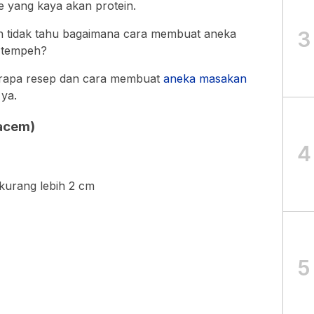
e yang kaya akan protein.
n tidak tahu bagaimana cara membuat aneka
3
i tempeh?
erapa resep dan cara membuat
aneka
masakan
 ya.
acem)
4
kurang lebih 2 cm
5