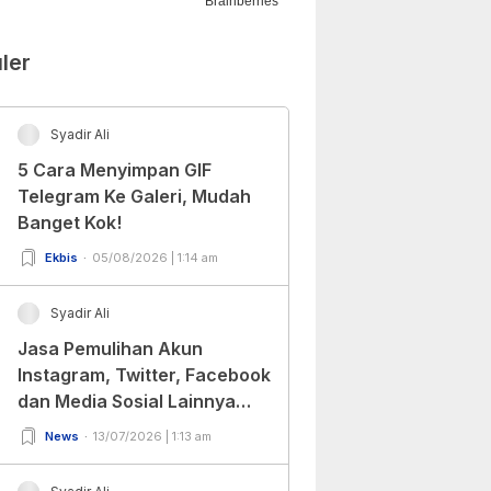
ler
Syadir Ali
5 Cara Menyimpan GIF
Telegram Ke Galeri, Mudah
Banget Kok!
Ekbis
05/08/2026 | 1:14 am
Syadir Ali
Jasa Pemulihan Akun
Instagram, Twitter, Facebook
dan Media Sosial Lainnya
(Update Terbaru 2022)
News
13/07/2026 | 1:13 am