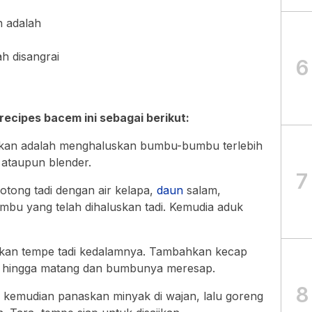
n adalah
h disangrai
6
cipes bacem ini sebagai berikut:
ukan adalah menghaluskan bumbu-bumbu terlebih
ataupun blender.
7
tong tadi dengan air kelapa,
daun
salam,
mbu yang telah dihaluskan tadi. Kemudia aduk
kkan tempe tadi kedalamnya. Tambahkan kecap
il hingga matang dan bumbunya meresap.
8
 kemudian panaskan minyak di wajan, lalu goreng