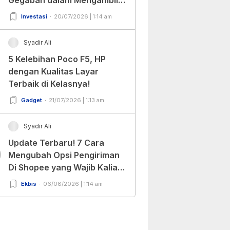
Keputusan!
Investasi
20/07/2026 | 1:14 am
Syadir Ali
5 Kelebihan Poco F5, HP
dengan Kualitas Layar
Terbaik di Kelasnya!
Gadget
21/07/2026 | 1:13 am
Syadir Ali
Update Terbaru! 7 Cara
0
Mengubah Opsi Pengiriman
Di Shopee yang Wajib Kalian
Ketahui!
Ekbis
06/08/2026 | 1:14 am