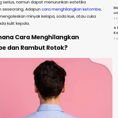
ng serius, namun dapat menurunkan estetika
Me
n seseorang. Adapun
cara menghilangkan ketombe
,
un
mengoleskan minyak kelapa, soda kue, atau cuka
1 
ada kulit kepala.
4 
Ka
ana Cara Menghilangkan
1 
e dan Rambut Rotok?