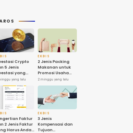
AROS
BIS
EKBIS
vestasi Crypto
2 Jenis Packing
n 5 Jenis
Makanan untuk
vestasi yang
Promosi Usaha
nyak Diminati
dan Higienitas
minggu yang lalu
2 minggu yang lalu
eh Investornya
Produk
 Indonesia
BIS
EKBIS
ngertian Faktur
3 Jenis
n 2 Jenis Faktur
Kompensasi dan
ng Harus Anda
Tujuan