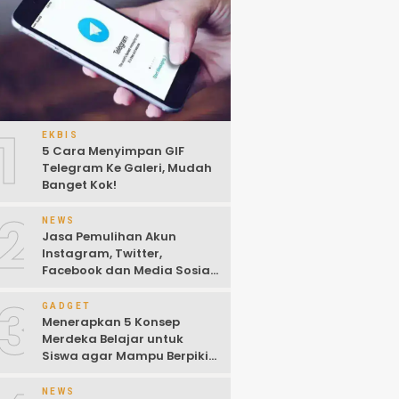
1
EKBIS
5 Cara Menyimpan GIF
Telegram Ke Galeri, Mudah
Banget Kok!
2
NEWS
Jasa Pemulihan Akun
Instagram, Twitter,
Facebook dan Media Sosial
Lainnya (Update Terbaru
3
2022)
GADGET
Menerapkan 5 Konsep
Merdeka Belajar untuk
Siswa agar Mampu Berpikir
Kritis
NEWS