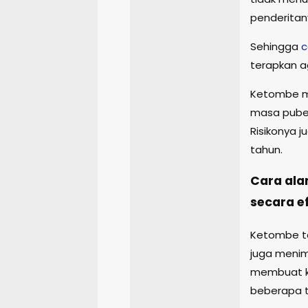
penderitan
Sehingga
c
terapkan ag
Ketombe me
masa puber
Risikonya j
tahun.
Cara al
secara ef
Ketombe ta
juga menim
membuat ka
beberapa t