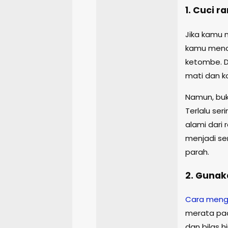
1. Cuci 
Jika kamu 
kamu mencu
ketombe. 
mati dan ko
Namun, buk
Terlalu se
alami dari 
menjadi se
parah.
2. Gunak
Cara meng
merata pad
dan bilas 