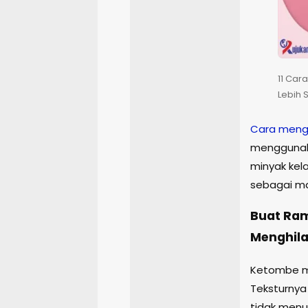
11 Car
Lebih S
Cara meng
menggunak
minyak kela
sebagai mas
Buat Ram
Menghil
Ketombe me
Teksturnya 
tidak menul