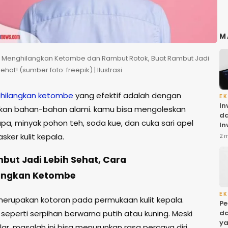
M
a Menghilangkan Ketombe dan Rambut Rotok, Buat Rambut Jadi
ehat! (sumber foto: freepik) | Ilustrasi
hilangkan ketombe
yang efektif adalah dengan
EK
In
an bahan-bahan alami. kamu bisa mengoleskan
da
pa, minyak pohon teh, soda kue, dan cuka sari apel
In
Ba
ker kulit kepala.
2 
ol
di
but Jadi Lebih Sehat, Cara
angkan Ketombe
EK
rupakan kotoran pada permukaan kulit kepala.
Pe
seperti serpihan berwarna putih atau kuning. Meski
da
ya
ar, masalah ini bisa menurunkan rasa percaya diri