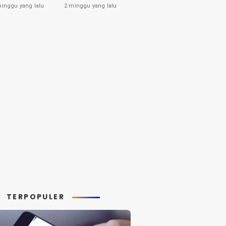
tahui
Pemberiannya
minggu yang lalu
2 minggu yang lalu
yang Harus Anda
Ketahui
TERPOPULER