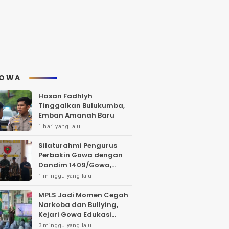
OWA
Hasan Fadhlyh
Tinggalkan Bulukumba,
Emban Amanah Baru
1 hari yang lalu
Silaturahmi Pengurus
Perbakin Gowa dengan
Dandim 1409/Gowa,
Bahas Pengembangan
1 minggu yang lalu
Lapangan Tembak dan
Pembinaan Atlet
MPLS Jadi Momen Cegah
Narkoba dan Bullying,
Kejari Gowa Edukasi
Pelajar Sejak Dini
3 minggu yang lalu