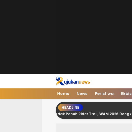
Home
News
Peristiwa
Ekbis
HEADLINE
Malino Mendadak Penuh Rider Trail, WAM 2026 Dongkrak Ekonomi