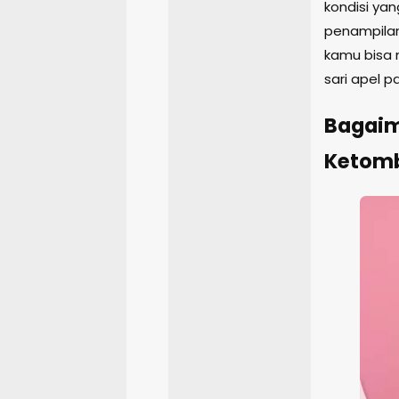
kondisi ya
penampila
kamu bisa 
sari apel p
Bagaim
Ketomb