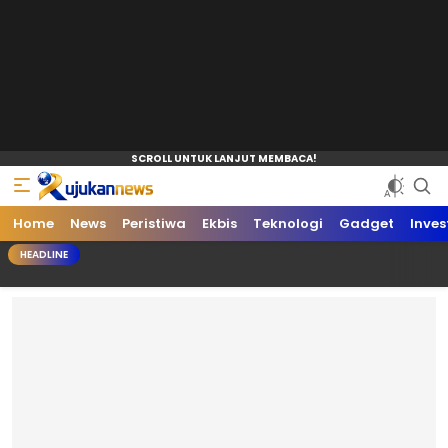
Home
Rujukan News
Satu Rujukan Sejuta Informasi
News
Peristiwa
Ekbis
Teknologi
Gadget
Inves
HEADLINE