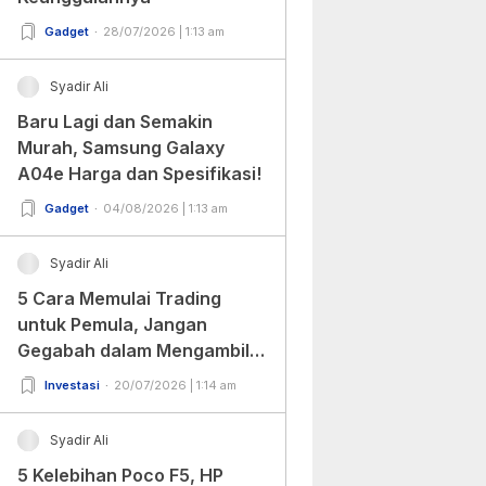
Gadget
28/07/2026 | 1:13 am
Syadir Ali
Baru Lagi dan Semakin
Murah, Samsung Galaxy
A04e Harga dan Spesifikasi!
Gadget
04/08/2026 | 1:13 am
Syadir Ali
5 Cara Memulai Trading
untuk Pemula, Jangan
Gegabah dalam Mengambil
Keputusan!
Investasi
20/07/2026 | 1:14 am
Syadir Ali
5 Kelebihan Poco F5, HP