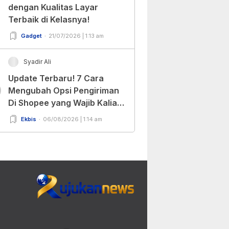
dengan Kualitas Layar
Terbaik di Kelasnya!
Gadget
21/07/2026 | 1:13 am
Syadir Ali
Update Terbaru! 7 Cara
0
Mengubah Opsi Pengiriman
Di Shopee yang Wajib Kalian
Ketahui!
Ekbis
06/08/2026 | 1:14 am