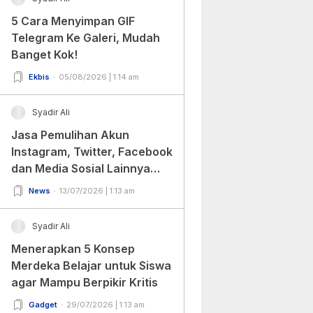
5 Cara Menyimpan GIF
Telegram Ke Galeri, Mudah
Banget Kok!
Ekbis
05/08/2026 | 1:14 am
Syadir Ali
Jasa Pemulihan Akun
Instagram, Twitter, Facebook
dan Media Sosial Lainnya
(Update Terbaru 2022)
News
13/07/2026 | 1:13 am
Syadir Ali
Menerapkan 5 Konsep
Merdeka Belajar untuk Siswa
agar Mampu Berpikir Kritis
Gadget
29/07/2026 | 1:13 am