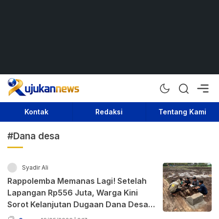
Rujukan News
Satu Rujukan Sejuta Informasi
Kontak
Redaksi
Tentang Kami
#Dana desa
Syadir Ali
Rappolemba Memanas Lagi! Setelah
Lapangan Rp556 Juta, Warga Kini
Sorot Kelanjutan Dugaan Dana Desa
Rp3,6 Miliar