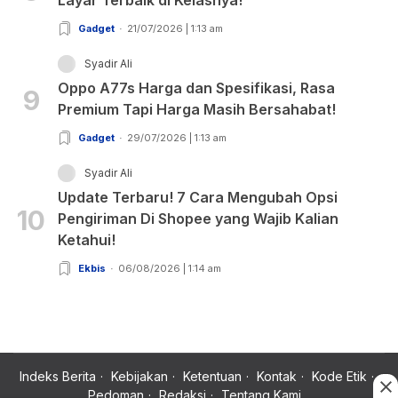
Gadget
21/07/2026 | 1:13 am
Syadir Ali
Oppo A77s Harga dan Spesifikasi, Rasa
9
Premium Tapi Harga Masih Bersahabat!
Gadget
29/07/2026 | 1:13 am
Syadir Ali
Update Terbaru! 7 Cara Mengubah Opsi
10
Pengiriman Di Shopee yang Wajib Kalian
Ketahui!
Ekbis
06/08/2026 | 1:14 am
Indeks Berita
Kebijakan
Ketentuan
Kontak
Kode Etik
Pedoman
Redaksi
Tentang Kami