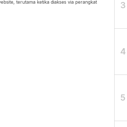
bsite, terutama ketika diakses via perangkat
3
4
5