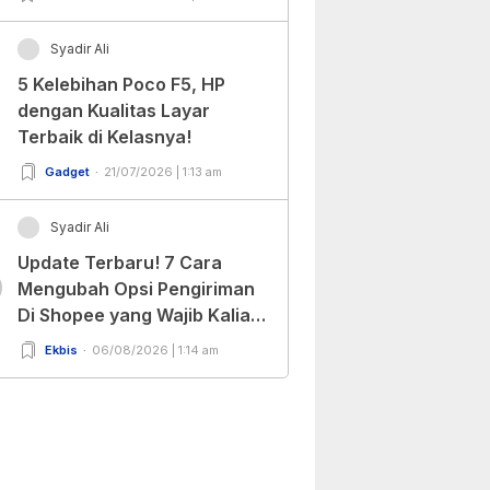
Syadir Ali
5 Kelebihan Poco F5, HP
dengan Kualitas Layar
Terbaik di Kelasnya!
Gadget
21/07/2026 | 1:13 am
Syadir Ali
Update Terbaru! 7 Cara
0
Mengubah Opsi Pengiriman
Di Shopee yang Wajib Kalian
Ketahui!
Ekbis
06/08/2026 | 1:14 am