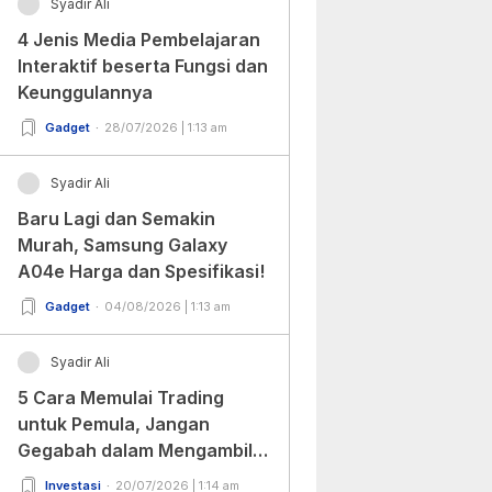
Syadir Ali
4 Jenis Media Pembelajaran
Interaktif beserta Fungsi dan
Keunggulannya
Gadget
28/07/2026 | 1:13 am
Syadir Ali
Baru Lagi dan Semakin
Murah, Samsung Galaxy
A04e Harga dan Spesifikasi!
Gadget
04/08/2026 | 1:13 am
Syadir Ali
5 Cara Memulai Trading
untuk Pemula, Jangan
Gegabah dalam Mengambil
Keputusan!
Investasi
20/07/2026 | 1:14 am