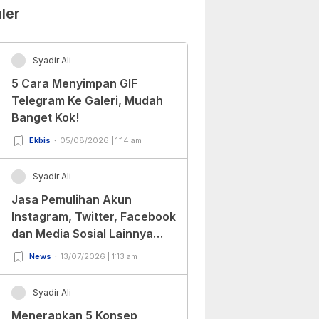
ler
Syadir Ali
5 Cara Menyimpan GIF
Telegram Ke Galeri, Mudah
Banget Kok!
Ekbis
05/08/2026 | 1:14 am
Syadir Ali
Jasa Pemulihan Akun
Instagram, Twitter, Facebook
dan Media Sosial Lainnya
(Update Terbaru 2022)
News
13/07/2026 | 1:13 am
Syadir Ali
Menerapkan 5 Konsep