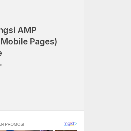
ngsi AMP
 Mobile Pages)
e
pm